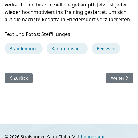
verkauft und bis zur Ziellinie gekämpft. Jetzt ist jeder
wieder hochmotiviert ins Training gestartet, um sich
auf die nächste Regatta in Friedersdorf vorzubereiten.
Text und Fotos: Steffi Junges
Brandenburg
Kanurennsport
Beetzsee
Vorheriger Beitrag: Sportfest Kupfermühle
Nächster Bei
Zurück
Weiter
© 2026 Stralsunder Kanu Club e.V. |
Impressum
|