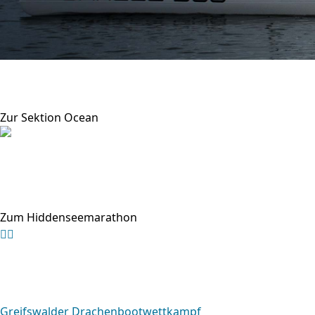
Schneller voran
Wir fahren auch mit Outriggern oder Surf Skis.
Zur Sektion Ocean
Rund um Hiddensee
70km - im Kajak - Wind und Welle
Go for it!
Zum Hiddenseemarathon
Greifswalder Drachenbootwettkampf