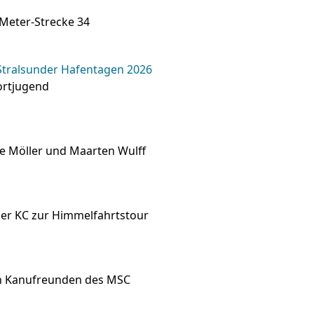
‑Meter‑Strecke 34
Stralsunder Hafentagen 2026
portjugend
eke Möller und Maarten Wulff
der KC zur Himmelfahrtstour
en Kanufreunden des MSC