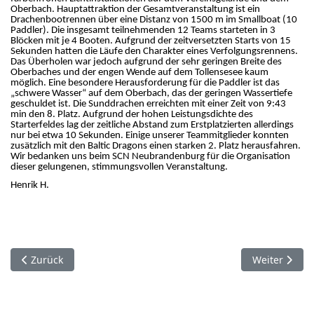
Oberbach. Hauptattraktion der Gesamtveranstaltung ist ein
Drachenbootrennen über eine Distanz von 1500 m im Smallboat (10
Paddler). Die insgesamt teilnehmenden 12 Teams starteten in 3
Blöcken mit je 4 Booten. Aufgrund der zeitversetzten Starts von 15
Sekunden hatten die Läufe den Charakter eines Verfolgungsrennens.
Das Überholen war jedoch aufgrund der sehr geringen Breite des
Oberbaches und der engen Wende auf dem Tollensesee kaum
möglich. Eine besondere Herausforderung für die Paddler ist das
„schwere Wasser“ auf dem Oberbach, das der geringen Wassertiefe
geschuldet ist. Die Sunddrachen erreichten mit einer Zeit von 9:43
min den 8. Platz. Aufgrund der hohen Leistungsdichte des
Starterfeldes lag der zeitliche Abstand zum Erstplatzierten allerdings
nur bei etwa 10 Sekunden. Einige unserer Teammitglieder konnten
zusätzlich mit den Baltic Dragons einen starken 2. Platz herausfahren.
Wir bedanken uns beim SCN Neubrandenburg für die Organisation
dieser gelungenen, stimmungsvollen Veranstaltung.
Henrik H.
Vorheriger Beitrag: Vom 03. bis 05. Mai 2024 fand wieder in A
Nächster Bei
Zurück
Weiter