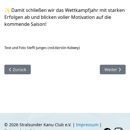
✨ Damit schließen wir das Wettkampfjahr mit starken
Erfolgen ab und blicken voller Motivation auf die
kommende Saison!
Text und Foto Steffi Junges (red.Kerstin Kolwey)
Vorheriger Beitrag: Sportlerehrung 2025
Nächster Bei
Zurück
Weiter
© 2026 Stralsunder Kanu Club e.V. |
Impressum
|