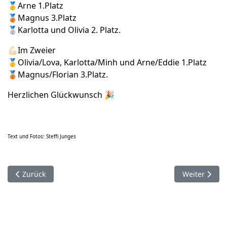
🥇Arne 1.Platz
🥉Magnus 3.Platz
🥈Karlotta und Olivia 2. Platz.
💪🏻Im Zweier
🥇Olivia/Lova, Karlotta/Minh und Arne/Eddie 1.Platz
🥉Magnus/Florian 3.Platz.
Herzlichen Glückwunsch 🎉
Text und Fotos: Steffi Junges
Vorheriger Beitrag: Schnupperwoche in Neubrandenburg 💪🏻
Nächster Bei
Zurück
Weiter