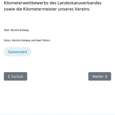
Kilometerwettbewerbs des Landeskanuverbandes
sowie die Kilometermeister unseres Vereins.
Text: Kerstin Kolwey
Fotos: Kerstin Kolwey und Axel Peters
Saisonstart
Vorheriger Beitrag: Drachenbootmeisterschaften der Firmen, 
Nächster Bei
Zurück
Weiter