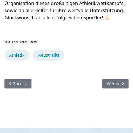
Organisation dieses großartigen Athletikwettkampfs,
sowie an alle Helfer für ihre wertvolle Unterstützung.
Glückwunsch an alle erfolgreichen Sportler! 💪🏻
Text: Leni Fotos: Steffi
Athletik
Neustrelitz
Vorheriger Beitrag: Sportlerehrung des Sportbundes Hansest
Nächster Beit
Zurück
Weiter