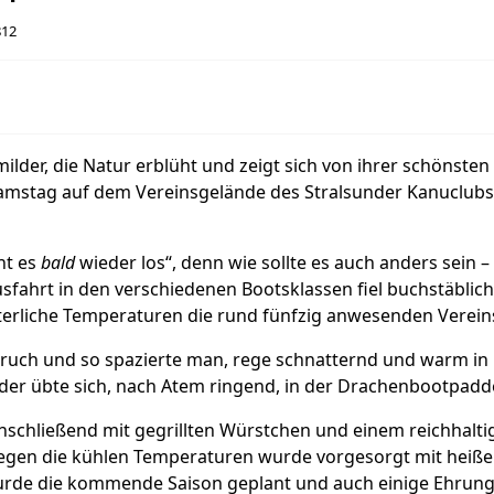
812
der, die Natur erblüht und zeigt sich von ihrer schönsten S
mstag auf dem Vereinsgelände des Stralsunder Kanuclubs fü
ht es
bald
wieder los“, denn wie sollte es auch anders sein –
sfahrt in den verschiedenen Bootsklassen fiel buchstäblich 
erliche Temperaturen die rund fünfzig anwesenden Vereins
bruch und so spazierte man, rege schnatternd und warm in
r übte sich, nach Atem ringend, in der Drachenbootpadd
schließend mit gegrillten Würstchen und einem reichhalti
gen die kühlen Temperaturen wurde vorgesorgt mit heiße
de die kommende Saison geplant und auch einige Ehrung