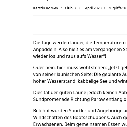
Kerstin Kolwey
Club
03. April 2023
Zugriffe: 1
Die Tage werden länger, die Temperaturen mil
Anpaddeln! Also hieß es am vergangenen Sa
wieder los und raus aufs Wasser“!
Oder nein, hier muss wohl stehen: „Jetzt ge
von seiner launischen Seite: Die geplante Au
hoher Wasserstand, kabbelige See und wint
Dies tat der guten Laune jedoch keinen Ab
Sundpromenade Richtung Parow entlang ode
Belohnt wurden Sportler und Angehörige an
Windschatten des Bootsschuppens. Auch ge
Erwachsenen. Beim gemeinsamen Essen wur