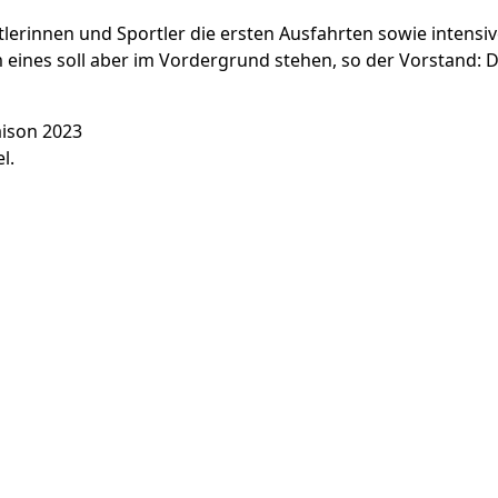
lerinnen und Sportler die ersten Ausfahrten sowie intensi
 eines soll aber im Vordergrund stehen, so der Vorstand
aison 2023
l.
2026