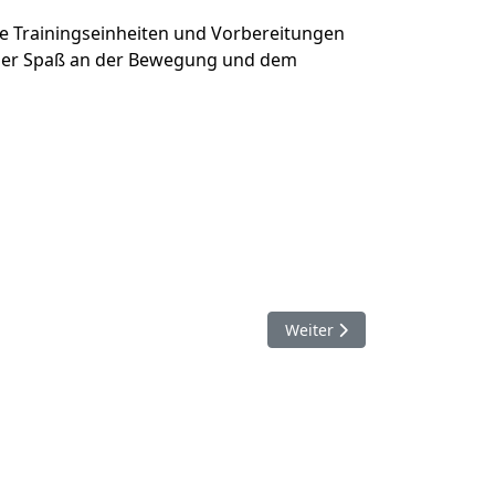
ve Trainingseinheiten und Vorbereitungen
: Der Spaß an der Bewegung und dem
Nächster Beitrag: In unseren
Weiter