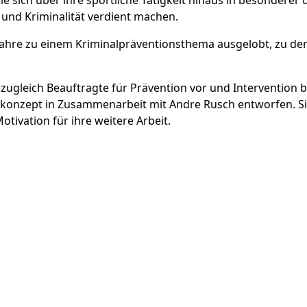
nd Kriminalität verdient machen.
 Jahre zu einem Kriminalpräventionsthema ausgelobt, zu de
zugleich Beauftragte für Prävention vor und Intervention be
konzept in Zusammenarbeit mit Andre Rusch entworfen. S
tivation für ihre weitere Arbeit.
t Codes im Deutschen Kanu Verband