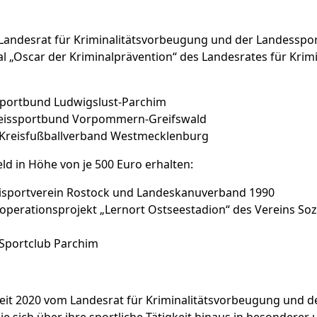
r Landesrat für Kriminalitätsvorbeugung und der Landesspor
l „Oscar der Kriminalprävention“ des Landesrates für Krim
ssportbund Ludwigslust-Parchim
Kreissportbund Vorpommern-Greifswald
: Kreisfußballverband Westmecklenburg
d in Höhe von je 500 Euro erhalten:
izeisportverein Rostock und Landeskanuverband 1990
operationsprojekt „Lernort Ostseestadion“ des Vereins Soz
 Sportclub Parchim
 seit 2020 vom Landesrat für Kriminalitätsvorbeugung und
die sich über ihre sportliche Tätigkeit hinaus in besonde